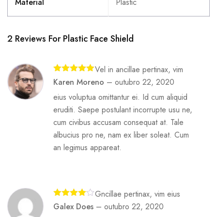
Material
Plastic
2 Reviews For
Plastic Face Shield
Vel in ancillae pertinax, vim
Avaliação
5
Karen Moreno
–
outubro 22, 2020
de 5
eius voluptua omittantur ei. Id cum aliquid
eruditi. Saepe postulant incorrupte usu ne,
cum civibus accusam consequat at. Tale
albucius pro ne, nam ex liber soleat. Cum
an legimus appareat.
Gncillae pertinax, vim eius
Avaliação
Galex Does
–
outubro 22, 2020
4
de 5