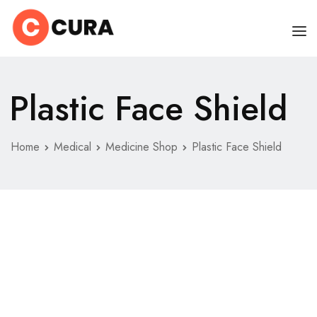
HOME
Plastic Face Shield
PAGES
DOCTORS
Home
Medical
Medicine Shop
Plastic Face Shield
ABOUT
CLINIC SCHEDULE
SERVICES
BLOG
SHOP
CONTACT
MISC