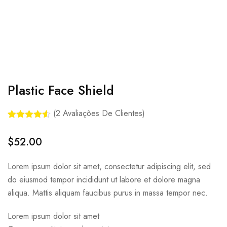
Plastic Face Shield
(
2
Avaliações De Clientes)
Avaliado
2
como
4.50
$
52.00
de 5, com
baseado
em
Lorem ipsum dolor sit amet, consectetur adipiscing elit, sed
avaliações
de
do eiusmod tempor incididunt ut labore et dolore magna
clientes
aliqua. Mattis aliquam faucibus purus in massa tempor nec.
Lorem ipsum dolor sit amet