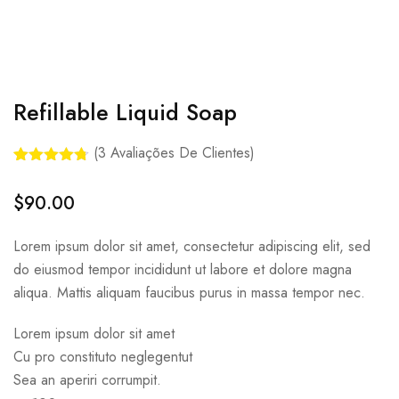
Refillable Liquid Soap
(
3
Avaliações De Clientes)
Avaliado
3
como
4.67
$
90.00
de 5, com
baseado
em
Lorem ipsum dolor sit amet, consectetur adipiscing elit, sed
avaliações
de
do eiusmod tempor incididunt ut labore et dolore magna
clientes
aliqua. Mattis aliquam faucibus purus in massa tempor nec.
Lorem ipsum dolor sit amet
Cu pro constituto neglegentut
Sea an aperiri corrumpit.