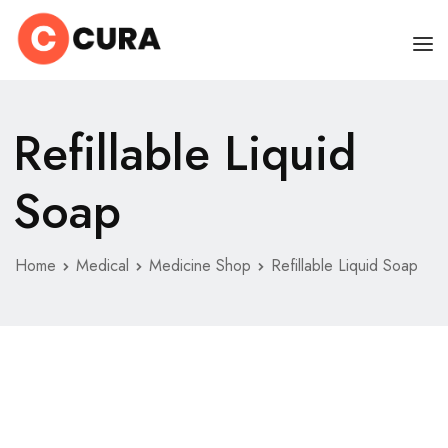
HOME
Refillable Liquid
PAGES
Soap
DOCTORS
ABOUT
CLINIC SCHEDULE
Home
Medical
Medicine Shop
Refillable Liquid Soap
SERVICES
BLOG
SHOP
CONTACT
MISC