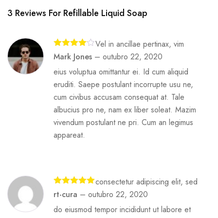
3 Reviews For
Refillable Liquid Soap
Vel in ancillae pertinax, vim
Avaliação
Mark Jones
–
outubro 22, 2020
4
de 5
eius voluptua omittantur ei. Id cum aliquid
eruditi. Saepe postulant incorrupte usu ne,
cum civibus accusam consequat at. Tale
albucius pro ne, nam ex liber soleat. Mazim
vivendum postulant ne pri. Cum an legimus
appareat.
consectetur adipiscing elit, sed
Avaliação
5
rt-cura
–
outubro 22, 2020
de 5
do eiusmod tempor incididunt ut labore et