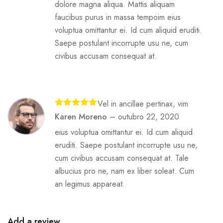
dolore magna aliqua. Mattis aliquam
faucibus purus in massa tempoim eius
voluptua omittantur ei. Id cum aliquid eruditi.
Saepe postulant incorrupte usu ne, cum
civibus accusam consequat at.
Vel in ancillae pertinax, vim
Avaliação
5
Karen Moreno
–
outubro 22, 2020
de 5
eius voluptua omittantur ei. Id cum aliquid
eruditi. Saepe postulant incorrupte usu ne,
cum civibus accusam consequat at. Tale
albucius pro ne, nam ex liber soleat. Cum
an legimus appareat.
Add a review