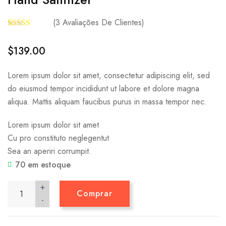
(
3
Avaliações De Clientes)
Avaliado
3
como
$
139.00
3.33
de
5, com
baseado
Lorem ipsum dolor sit amet, consectetur adipiscing elit, sed
em
avaliaçõ
do eiusmod tempor incididunt ut labore et dolore magna
es de
clientes
aliqua. Mattis aliquam faucibus purus in massa tempor nec.
Lorem ipsum dolor sit amet
Cu pro constituto neglegentut
Sea an aperiri corrumpit.
70 em estoque
+
Comprar
-