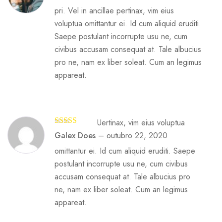
pri. Vel in ancillae pertinax, vim eius
voluptua omittantur ei. Id cum aliquid eruditi.
Saepe postulant incorrupte usu ne, cum
civibus accusam consequat at. Tale albucius
pro ne, nam ex liber soleat. Cum an legimus
appareat.
Uertinax, vim eius voluptua
Avaliação
5
Galex Does
–
outubro 22, 2020
de 5
omittantur ei. Id cum aliquid eruditi. Saepe
postulant incorrupte usu ne, cum civibus
accusam consequat at. Tale albucius pro
ne, nam ex liber soleat. Cum an legimus
appareat.