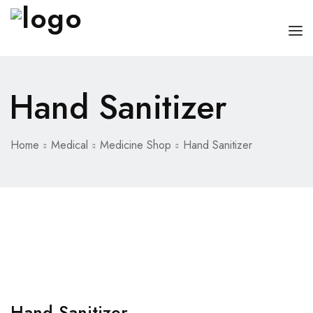
HOME
Hand Sanitizer
PAGES
DOCTORS
Home
Medical
Medicine Shop
Hand Sanitizer
ABOUT
CLINIC SCHEDULE
SERVICES
BLOG
SHOP
CONTACT
MISC
Hand Sanitizer