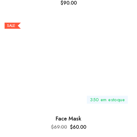
$
90.00
SALE
350 em estoque
Face Mask
$
69.00
$
60.00