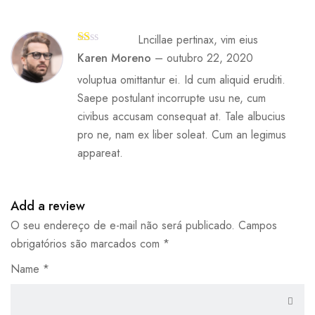
Lncillae pertinax, vim eius
A
Karen Moreno
–
outubro 22, 2020
va
lia
voluptua omittantur ei. Id cum aliquid eruditi.
çã
Saepe postulant incorrupte usu ne, cum
o
1
civibus accusam consequat at. Tale albucius
de
5
pro ne, nam ex liber soleat. Cum an legimus
appareat.
Add a review
O seu endereço de e-mail não será publicado.
Campos
obrigatórios são marcados com
*
Name
*