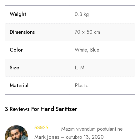
Weight
0.3 kg
Dimensions
70 × 50 cm
Color
White, Blue
Size
L, M
Material
Plastic
3 Reviews For
Hand Sanitizer
Mazim vivendum postulant ne
Avaliação
Mark Jones
–
outubro 13, 2020
4
de 5