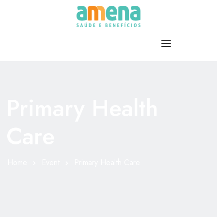
HOME
Primary Health
SOBRE NÓS
POLICLÍNICA
Care
PRODUTOS
PLANOS
Home
Event
Primary Health Care
CREDENCIADOS
CONTATO